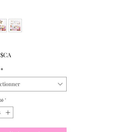
Prix
 $CA
*
ctionner
té
*