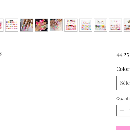
s
44,25
Color
Séle
Quanti