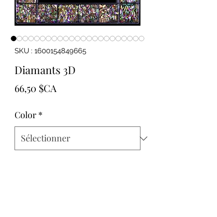
SKU : 1600154849665
Diamants 3D
Prix
66,50 $CA
Color
*
Quantité
*
Ajouter au panier