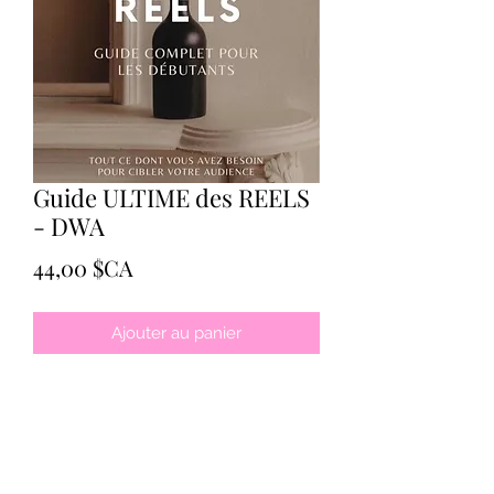
Guide ULTIME des REELS
- DWA
Prix
44,00 $CA
Ajouter au panier
Apprend à accroître tes réseaux
sociaux dans le grand monde des
médias sociaux !